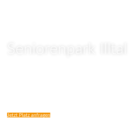
Seniorenpark Illtal
„Ich bin zu alt, um nur zu spielen, zu jung, um ohne
Wunsch zu sein.“
– Johann Wolfgang von Goethe
Jetzt Platz anfragen