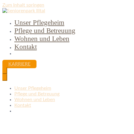
Zum Inhalt springen
Unser Pflegeheim
Seniorenpark Illtal
in Marpingen
Pflege und Betreuung
Wohnen und Leben
Kontakt
KARRIERE
Unser Pflegeheim
Pflege und Betreuung
Wohnen und Leben
Kontakt