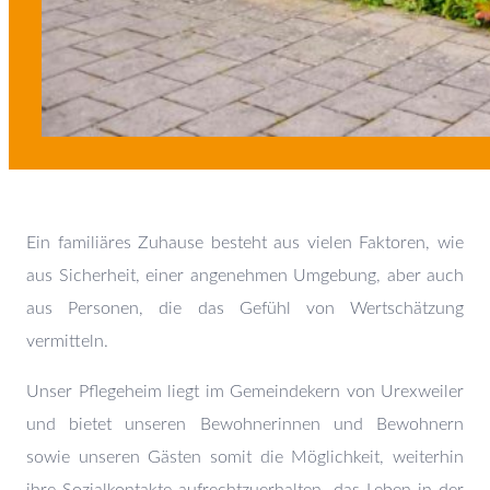
Ein familiäres Zuhause besteht aus vielen Faktoren, wie
aus Sicherheit, einer angenehmen Umgebung, aber auch
aus Personen, die das Gefühl von Wertschätzung
vermitteln.
Unser Pflegeheim liegt im Gemeindekern von Urexweiler
und bietet unseren Bewohnerinnen und Bewohnern
sowie unseren Gästen somit die Möglichkeit, weiterhin